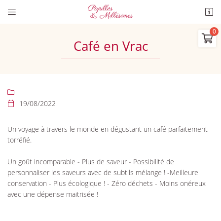


17 Chabannes - Route de GUERET
23800 SAINT SULPICE LE DUNOIS

Café en Vrac
09 88 03 74 16
0
€
Vider

19/08/2022

Un voyage à travers le monde en dégustant un café parfaitement
torréfié.
Adresse email de réception

Il n'y a aucun produit dans votre panier
Un goût incomparable - Plus de saveur - Possibilité de
Voir notre sélection
personnaliser les saveurs avec de subtils mélange ! -Meilleure
En cochant cette case, vous consentez à recevoir nos propositions commerciales à
l'adresse email indiqué ci-dessus. Vous pouvez vous désinscrire à tout moment en
conservation - Plus écologique ! - Zéro déchets - Moins onéreux
utilisant
le formulaire de désinscription
.
avec une dépense maitrisée !
INSCRIPTION