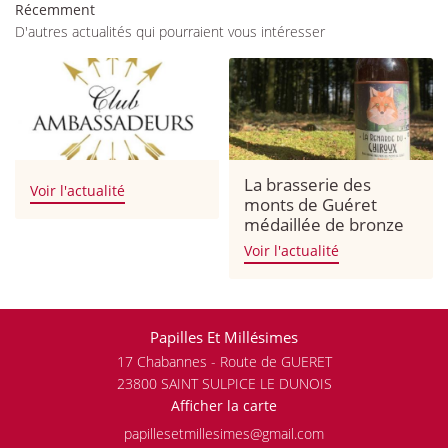
Récemment
os services
D'autres actualités qui pourraient vous intéresser
Notre cave
En images
Restez infor
Avis
La brasserie des
INSCRIPTION NEWS
Actualités
Voir l'actualité
monts de Guéret
médaillée de bronze
Contact
Voir l'actualité
Rejoignez-nous
Papilles Et Millésimes
17 Chabannes - Route de GUERET
23800 SAINT SULPICE LE DUNOIS
Afficher la carte